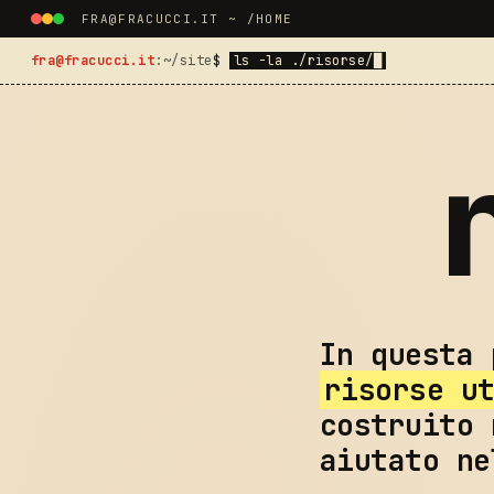
FRA@FRACUCCI.IT ~ /HOME
fra@fracucci.it
:~/site
$
ls -la ./risorse/
█
In questa
risorse u
costruito 
aiutato ne