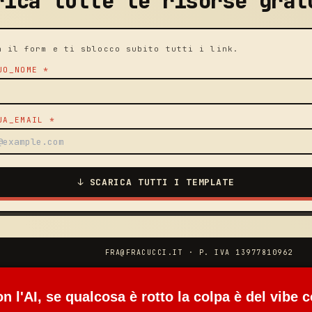
rica tutte le risorse grat
a il form e ti sblocco subito tutti i link.
UO_NOME
*
UA_EMAIL
*
↓ SCARICA TUTTI I TEMPLATE
FRA@FRACUCCI.IT · P. IVA 13977810962
 l'AI, se qualcosa è rotto la colpa è del vibe 