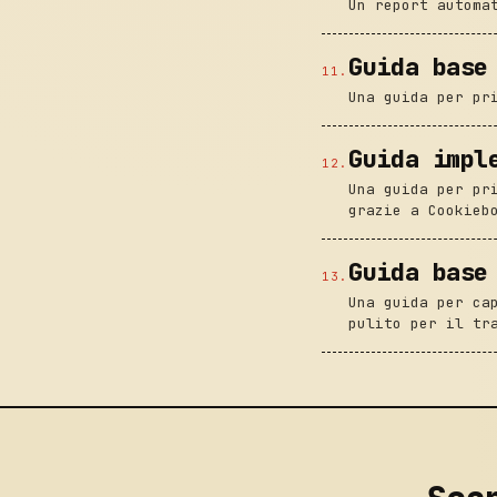
Un report automa
Guida base
11
.
Una guida per pr
Guida impl
12
.
Una guida per pr
grazie a Cookieb
Guida base
13
.
Una guida per ca
pulito per il tr