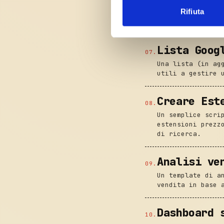
GitHub non è sol
Utilizziamo i cookie per perso
Rifiuta
Gist, Actions, C
nostro traffico. Condividiamo 
reali.
di analisi dei dati web, pubbl
che hanno raccolto dal tuo uti
Lista Goog
07
.
Una lista (in ag
utili a gestire 
Creare Est
08
.
Un semplice scri
estensioni prezz
di ricerca.
Analisi ve
09
.
Un template di a
vendita in base 
Dashboard 
10
.