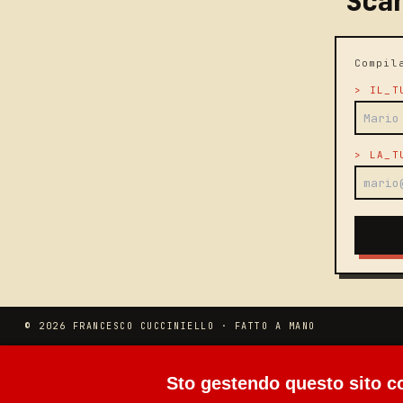
Sca
Compil
>
IL_T
>
LA_T
© 2026 FRANCESCO CUCCINIELLO · FATTO A MANO
Sto gestendo questo sito con