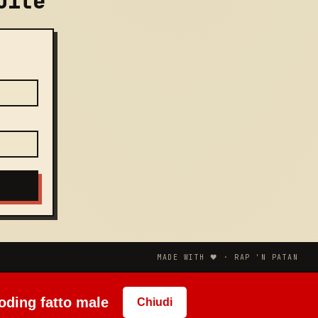
uite
MADE WITH 🖤 · RAP 'N PATAN
coding fatto male
Chiudi