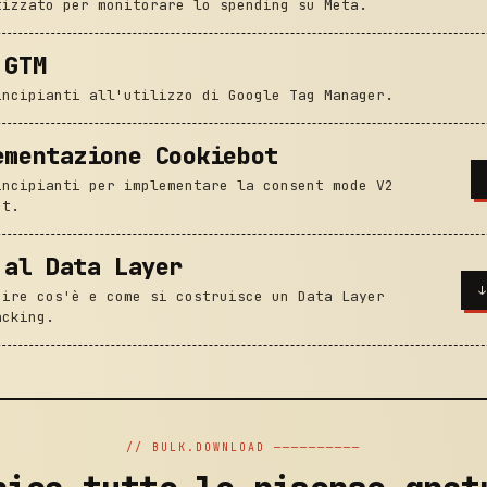
tizzato per monitorare lo spending su Meta.
 GTM
incipianti all'utilizzo di Google Tag Manager.
ementazione Cookiebot
incipianti per implementare la consent mode V2
ot.
 al Data Layer
pire cos'è e come si costruisce un Data Layer
acking.
// BULK.DOWNLOAD ──────────