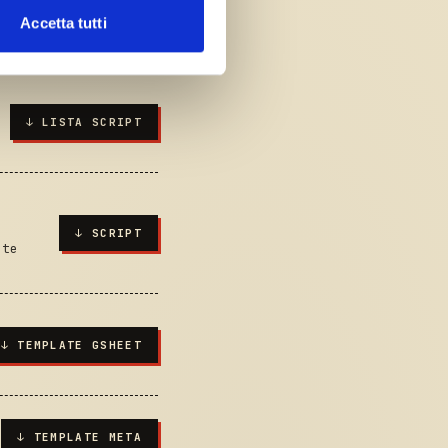
l media e per analizzare il
Accetta tutti
ostri partner che si occupano
azioni che hai fornito loro o
↓
LISTA SCRIPT
↓
SCRIPT
ete
↓
TEMPLATE GSHEET
↓
TEMPLATE META