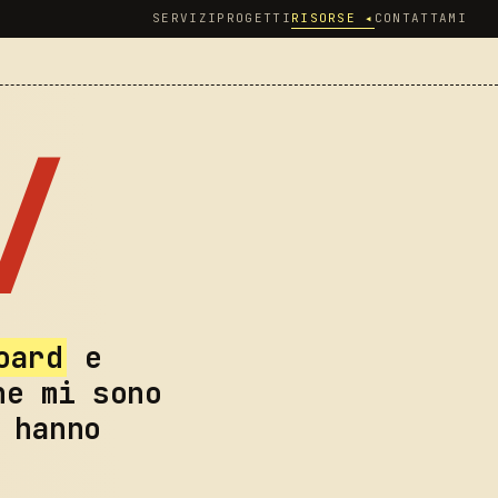
SERVIZI
PROGETTI
RISORSE
◂
CONTATTAMI
/
oard
e
e mi sono
 hanno