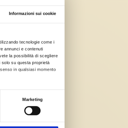
IDA GITHUB DESKTOP
Informazioni sui cookie
utilizzando tecnologie come i
IDA GITHUB ACTIONS
re annunci e contenuti
vete la possibilità di scegliere
li solo su questa proprietà
consenso in qualsiasi momento
↓
GUIDA GITHUB GIST
he metro,
Marketing
cifiche (impronte digitali).
ezione dettagli
. Puoi
↓
GUIDA GITHUB