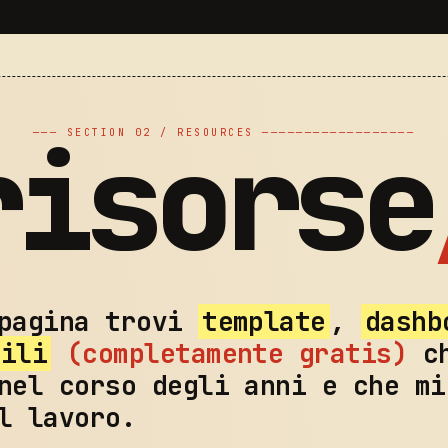
risorse
─── SECTION 02 / RESOURCES ──────────────────
 pagina trovi
template
,
dashb
tili
(completamente gratis)
ch
nel corso degli anni e che mi
l lavoro.