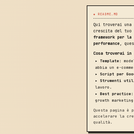
◈ README.MD
Qui troverai una 
crescita del tuo 
framework per la 
performance
, ques
Cosa troverai in 
▸
Template:
model
abbia un e-comme
▸
Script per Goo
▸
Strumenti util
lavoro.
▸
Best practice:
growth marketing
Questa pagina è p
accelerare la cre
qualità.