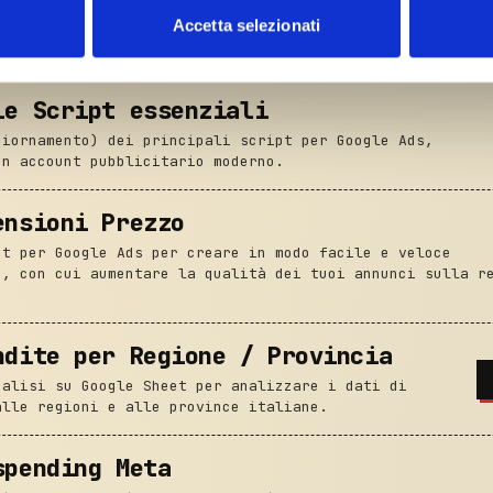
o roba da sviluppatori. Le funzioni meno conosciute —
nalizzare contenuti ed annunci, per fornire funzionalità dei socia
Accetta selezionati
odespaces, Pages — spiegate con esempi di marketing
inoltre informazioni sul modo in cui utilizzi il nostro sito con i n
icità e social media, i quali potrebbero combinarle con altre inform
lizzo dei loro servizi.
le Script essenziali
giornamento) dei principali script per Google Ads,
un account pubblicitario moderno.
ensioni Prezzo
pt per Google Ads per creare in modo facile e veloce
o, con cui aumentare la qualità dei tuoi annunci sulla r
ndite per Regione / Provincia
nalisi su Google Sheet per analizzare i dati di
alle regioni e alle province italiane.
spending Meta