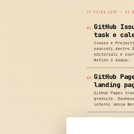
// FILES.LIST ─
13
E
GitHub Iss
01
.
task e cal
Issues e Project
nascosti dentro 
editoriali e coo
Notion o Asana.
GitHub Pag
02
.
landing pa
GitHub Pages tra
gratuito. Dashbo
interni senza Wo
GitHub Des
03
.
aprire il 