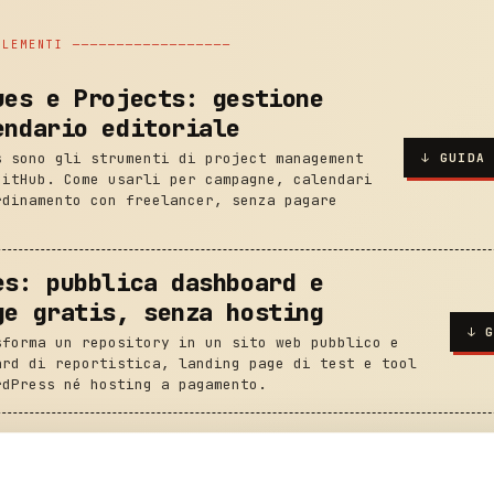
LEMENTI ──────────────────
ues e Projects: gestione
endario editoriale
s sono gli strumenti di project management
↓
GUIDA
GitHub. Come usarli per campagne, calendari
rdinamento con freelancer, senza pagare
es: pubblica dashboard e
ge gratis, senza hosting
↓
sforma un repository in un sito web pubblico e
ard di reportistica, landing page di test e tool
rdPress né hosting a pagamento.
ktop: usare GitHub senza mai
terminale